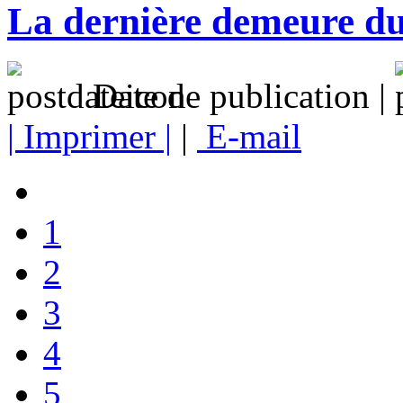
La dernière demeure du
Date de publication |
| Imprimer |
|
E-mail
1
2
3
4
5