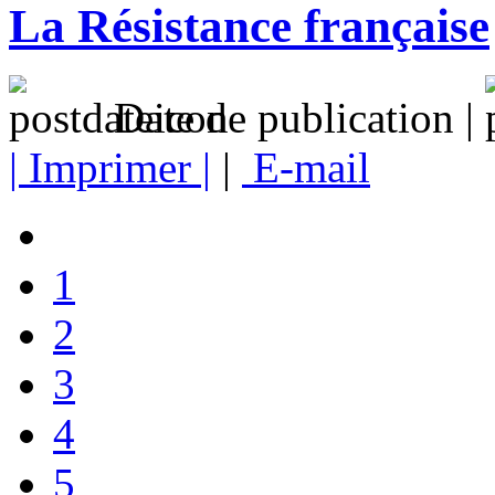
La Résistance française
Date de publication |
| Imprimer |
|
E-mail
1
2
3
4
5