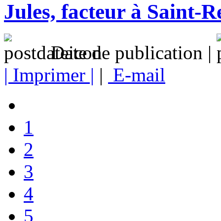
Jules, facteur à Saint-R
Date de publication |
| Imprimer |
|
E-mail
1
2
3
4
5