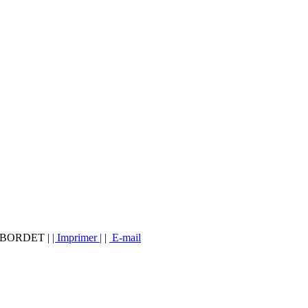
vé BORDET |
| Imprimer |
|
E-mail