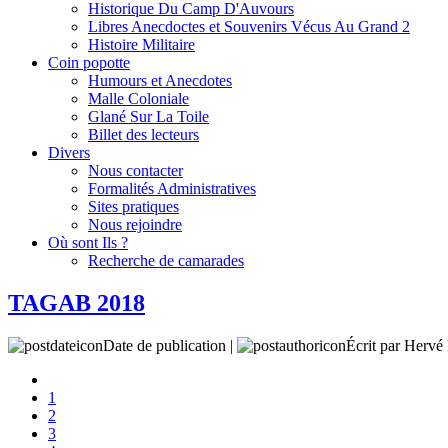
Historique Du Camp D'Auvours
Libres Anecdoctes et Souvenirs Vécus Au Grand 2
Histoire Militaire
Coin popotte
Humours et Anecdotes
Malle Coloniale
Glané Sur La Toile
Billet des lecteurs
Divers
Nous contacter
Formalités Administratives
Sites pratiques
Nous rejoindre
Où sont Ils ?
Recherche de camarades
TAGAB 2018
Date de publication |
Écrit par Her
1
2
3