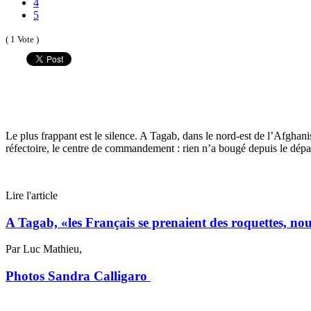
4
5
( 1 Vote )
Le plus frappant est le silence. A Tagab, dans le nord-est de l’Afghanis
réfectoire, le centre de commandement : rien n’a bougé depuis le dépar
Lire l'article
A Tagab, «les Français se prenaient des roquettes, nous
Par
Luc Mathieu,
Photos Sandra Calligaro