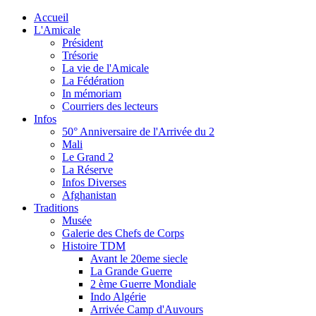
Accueil
L'Amicale
Président
Trésorie
La vie de l'Amicale
La Fédération
In mémoriam
Courriers des lecteurs
Infos
50° Anniversaire de l'Arrivée du 2
Mali
Le Grand 2
La Réserve
Infos Diverses
Afghanistan
Traditions
Musée
Galerie des Chefs de Corps
Histoire TDM
Avant le 20eme siecle
La Grande Guerre
2 ème Guerre Mondiale
Indo Algérie
Arrivée Camp d'Auvours