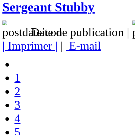
Sergeant Stubby
Date de publication |
| Imprimer |
|
E-mail
1
2
3
4
5