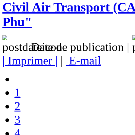
Civil Air Transport (CA
Phu"
Date de publication |
| Imprimer |
|
E-mail
1
2
3
4