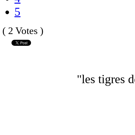
5
( 2 Votes )
"les tigres