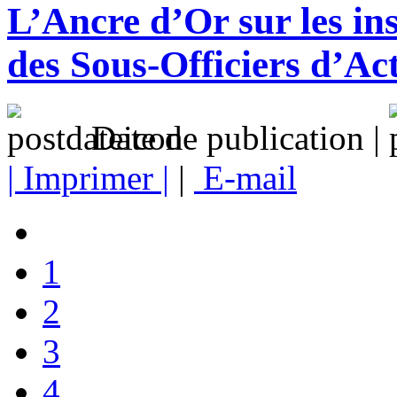
L’Ancre d’Or sur les in
des Sous-Officiers d’A
Date de publication |
| Imprimer |
|
E-mail
1
2
3
4