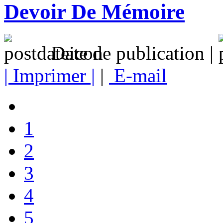
Devoir De Mémoire
Date de publication |
| Imprimer |
|
E-mail
1
2
3
4
5