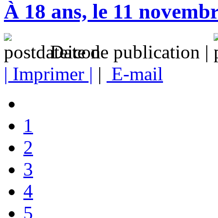
À 18 ans, le 11 novemb
Date de publication |
| Imprimer |
|
E-mail
1
2
3
4
5