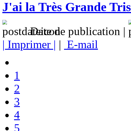
J'ai la Très Grande Tris
Date de publication |
| Imprimer |
|
E-mail
1
2
3
4
5