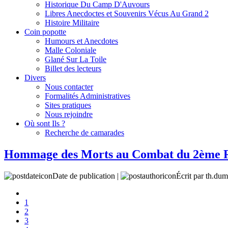
Historique Du Camp D'Auvours
Libres Anecdoctes et Souvenirs Vécus Au Grand 2
Histoire Militaire
Coin popotte
Humours et Anecdotes
Malle Coloniale
Glané Sur La Toile
Billet des lecteurs
Divers
Nous contacter
Formalités Administratives
Sites pratiques
Nous rejoindre
Où sont Ils ?
Recherche de camarades
Hommage des Morts au Combat du 2ème
Date de publication |
Écrit par th.dum
1
2
3