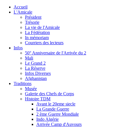
Accueil
L'Amicale
Président
Trésorie
La vie de l'Amicale
La Fédération
In mémoriam
Courriers des lecteurs
Infos
50° Anniversaire de l'Arrivée du 2
Mali
Le Grand 2
La Réserve
Infos Diverses
Afghanistan
Traditions
Musée
Galerie des Chefs de Corps
Histoire TDM
Avant le 20eme siecle
La Grande Guerre
2 ème Guerre Mondiale
Indo Algérie
Arrivée Camp d'Auvours