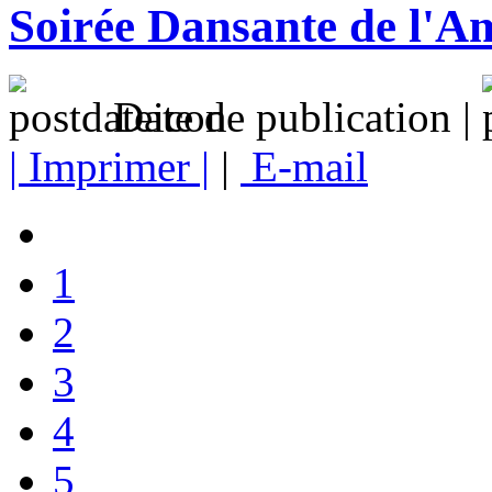
Soirée Dansante de l'A
Date de publication |
| Imprimer |
|
E-mail
1
2
3
4
5