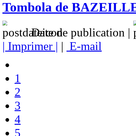
Tombola de BAZEILLE
Date de publication |
| Imprimer |
|
E-mail
1
2
3
4
5