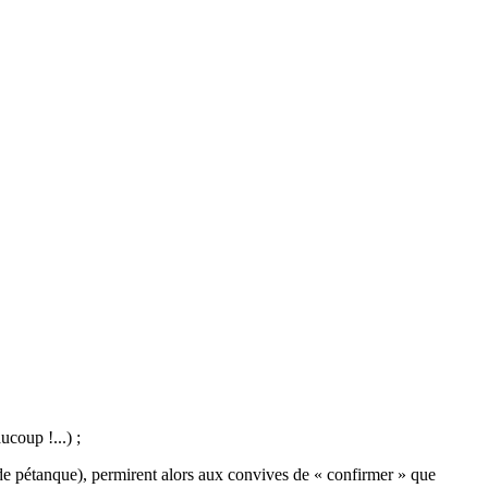
ucoup !...) ;
 de pétanque), permirent alors aux convives de « confirmer » que