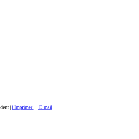
ident |
| Imprimer |
|
E-mail