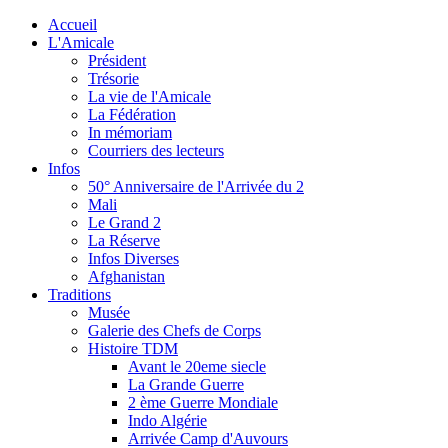
Accueil
L'Amicale
Président
Trésorie
La vie de l'Amicale
La Fédération
In mémoriam
Courriers des lecteurs
Infos
50° Anniversaire de l'Arrivée du 2
Mali
Le Grand 2
La Réserve
Infos Diverses
Afghanistan
Traditions
Musée
Galerie des Chefs de Corps
Histoire TDM
Avant le 20eme siecle
La Grande Guerre
2 ème Guerre Mondiale
Indo Algérie
Arrivée Camp d'Auvours