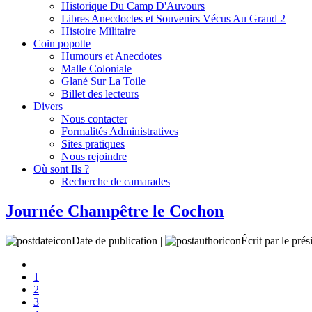
Historique Du Camp D'Auvours
Libres Anecdoctes et Souvenirs Vécus Au Grand 2
Histoire Militaire
Coin popotte
Humours et Anecdotes
Malle Coloniale
Glané Sur La Toile
Billet des lecteurs
Divers
Nous contacter
Formalités Administratives
Sites pratiques
Nous rejoindre
Où sont Ils ?
Recherche de camarades
Journée Champêtre le Cochon
Date de publication |
Écrit par le prés
1
2
3