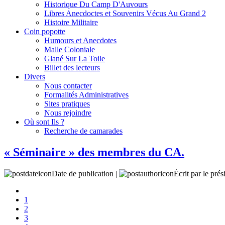
Historique Du Camp D'Auvours
Libres Anecdoctes et Souvenirs Vécus Au Grand 2
Histoire Militaire
Coin popotte
Humours et Anecdotes
Malle Coloniale
Glané Sur La Toile
Billet des lecteurs
Divers
Nous contacter
Formalités Administratives
Sites pratiques
Nous rejoindre
Où sont Ils ?
Recherche de camarades
« Séminaire » des membres du CA.
Date de publication |
Écrit par le prés
1
2
3