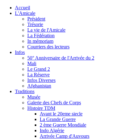
Accueil
L'Amicale
Président
Trésorie
La vie de l'Amicale
La Fédération
In mémoriam
Courriers des lecteurs
Infos
50° Anniversaire de l'Arrivée du 2
Mali
Le Grand 2
La Réserve
Infos Diverses
Afghanistan
Traditions
Musée
Galerie des Chefs de Corps
Histoire TDM
Avant le 20eme siecle
La Grande Guerre
2 ème Guerre Mondiale
Indo Algérie
Arrivée Camp d'Auvours