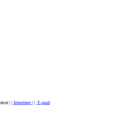
ident |
| Imprimer |
|
E-mail