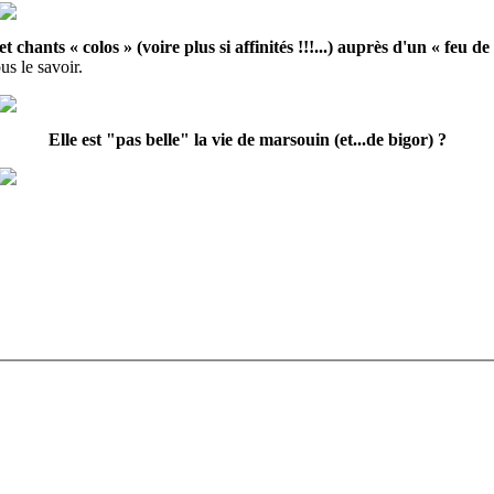
 chants « colos » (voire plus si affinités !!!...) auprès d'un « feu d
s le savoir.
Elle est "pas belle" la vie de marsouin (et...de bigor) ?