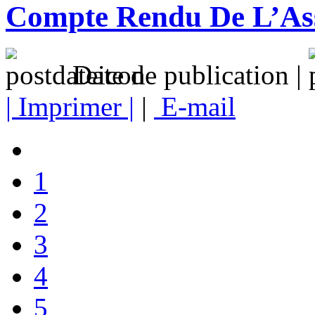
Compte Rendu De L’As
Date de publication |
| Imprimer |
|
E-mail
1
2
3
4
5