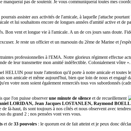
 ne manquerai pas de soutenir. Je vous communiquerai toutes mes coordo
 pourrais assister aux activités de l'amicale, à laquelle j'attache pourta
icale et lui souhaitons encore de longues années d'amitié active et de p
tés. Bon vent et longue vie à l'amicale. A un de ces jours sans doute. Fi
n excuser. Je reste un officier et un marsouin du 2ème de Marine et j'es
ntraintes professionnelles à l'EMA. Notre glorieux régiment effectue act
ande de leur transmettre mon amitié indéfectible. Colonialement vôtre ».
HELUIN pour toute l'attention qu'il porte à notre amicale et toutes les 
jamais son amicale et même aujourd'hui, bien que loin de nous et engagé
l. Qu'en votre nom soient également remerciés tous vos subordonnés (cadre
s que l'on puisse observer
une minute de silence
et de recueillement
Daniel LORIDAN, Jean Jacques LOSTANLEN, Raymond BOELLE
de là-haut, ils sont toujours à nos côtés et nous observent avec tendress
tous du grand 2 ; nos pensées vont vers vous.
ts
et de
33 pouvoirs
: le quorum est de fait atteint et je peux donc déc