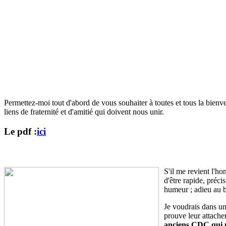
Permettez-moi tout d'abord de vous souhaiter à toutes et tous la bien
liens de fraternité et d'amitié qui doivent nous unir.
Le pdf :
ici
S'il me revient l'ho
d'être rapide, préci
humeur ; adieu au b
Je voudrais dans u
prouve leur attache
anciens CDC qui n'