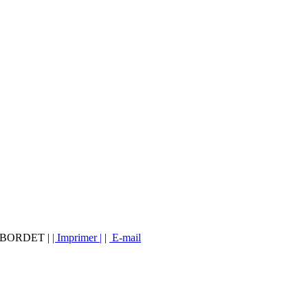
vé BORDET |
| Imprimer |
|
E-mail