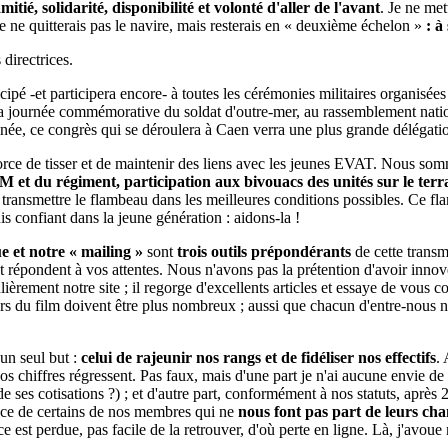
mitié, solidarité, disponibilité et volonté d'aller de l'avant
. Je ne met
je ne quitterais pas le navire, mais resterais en « deuxième échelon »
: à
directrices.
pé -et participera encore- à toutes les cérémonies militaires organisées 
à la journée commémorative du soldat d'outre-mer, au rassemblement nat
te année, ce congrès qui se déroulera à Caen verra une plus grande délégat
orce de tisser et de maintenir des liens avec les jeunes EVAT. Nous somm
M et du régiment, participation aux bivouacs des unités sur le terrai
eur transmettre le flambeau dans les meilleures conditions possibles. Ce 
uis confiant dans la jeune génération : aidons-la !
e et notre « mailing »
sont
trois outils prépondérants
de cette transm
et répondent à vos attentes. Nous n'avons pas la prétention d'avoir inn
gulièrement notre site ; il regorge d'excellents articles et essaye de 
teurs du film doivent être plus nombreux ; aussi que chacun d'entre-nous 
'un seul but :
celui de rajeunir nos rangs et de fidéliser nos effectifs
. 
s chiffres régressent. Pas faux, mais d'une part je n'ai aucune envie de « 
 de ses cotisations ?) ; et d'autre part, conformément à nos statuts, après
nce de certains de nos membres qui ne
nous font pas part de leurs ch
ce est perdue, pas facile de la retrouver, d'où perte en ligne. Là, j'av