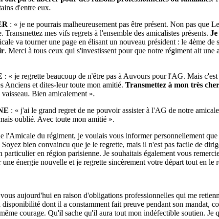
tains d'entre eux.
ER
: « je ne pourrais malheureusement pas être présent. Non pas que Le 
e. Transmettez mes vifs regrets à l'ensemble des amicalistes présents.
Je
cale va tourner une page en élisant un nouveau président : le 4ème de 
ir
. Merci à tous ceux qui s'investissent pour que notre régiment ait un
LE
: « je regrette beaucoup de n'être pas à Auvours pour l'AG. Mais c'est u
es Anciens et dites-leur toute mon amitié.
Transmettez à mon très ch
u vaisseau. Bien amicalement ».
NE
: « j'ai le grand regret de ne pouvoir assister à l'AG de notre amical
amais oublié. Avec toute mon amitié ».
de l'Amicale du régiment, je voulais vous informer personnellement que je
Soyez bien convaincu que je le regrette, mais il n'est pas facile de diri
particulier en région parisienne. Je souhaitais également vous remerci
une énergie nouvelle et je regrette sincèrement votre départ tout en le
 vous aujourd'hui en raison d'obligations professionnelles qui me retien
la disponibilité dont il a constamment fait preuve pendant son mandat, c
même courage. Qu'il sache qu'il aura tout mon indéfectible soutien. Je quit