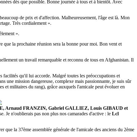
nnées dès que possible. Bonne journée à tous et à bientôt. Avec
nt beaucoup de prix et d'affection. Malheureusement, l'âge est là. Mon
artage. Très cordialement ».
dèlement ».
père que la prochaine réunion sera la bonne pour moi. Bon vent et
uellement un travail remarquable et reconnu de tous en Afghanistan. Il
facilités qu'il lui accorde. Malgré toutes les préoccupations et
 dans une mission dangereuse, complexe mais passionnante, je suis sûr
s et militaires du rang), grâce auxquels l'amicale peut évoluer en
, Arnaud FRANZIN, Gabriel GALLIEZ, Louis GIBAUD et
e. Je n'oublierais pas non plus nos camarades d'active : le
Lcl
larer que la 37ème assemblée générale de l'amicale des anciens du 2ème