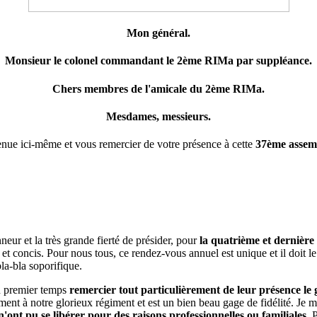
Mon général.
Monsieur le colonel commandant le 2ème RIMa par suppléance.
Chers membres de l'amicale du 2ème RIMa.
Mesdames, messieurs.
venue ici-même et vous remercier de votre présence à cette
37ème assem
nneur et la très grande fierté de présider, pour
la quatrième et dernière 
s et concis. Pour nous tous, ce rendez-vous annuel est unique et il doit le
la-bla soporifique.
n premier temps
remercier tout particulièrement de leur présence
ment à notre glorieux régiment et est un bien beau gage de fidélité. Je m
ont pu se libérer pour des raisons professionnelles ou familiales
. 