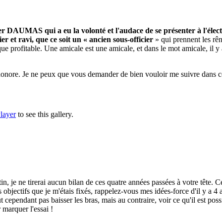
r DAUMAS qui a eu la volonté et l'audace de se présenter à l'électi
fier et ravi, que ce soit un « ancien sous-officier
» qui prennent les rên
e que profitable. Une amicale est une amicale, et dans le mot amicale, il 
 honore. Je ne peux que vous demander de bien vouloir me suivre dans cet
in, je ne tirerai aucun bilan de ces quatre années passées à votre tête. 
objectifs que je m'étais fixés, rappelez-vous mes idées-force d'il y a 4 a
ut cependant pas baisser les bras, mais au contraire, voir ce qu'il est p
r marquer l'essai !