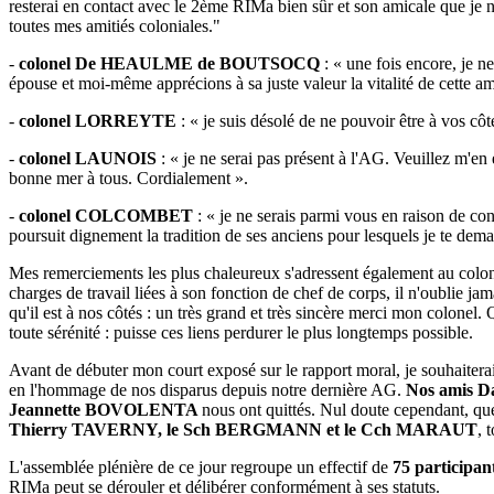
resterai en contact avec le 2ème RIMa bien sûr et son amicale que je
toutes mes amitiés coloniales."
-
colonel De HEAULME de BOUTSOCQ
: « une fois encore, je ne
épouse et moi-même apprécions à sa juste valeur la vitalité de cette am
-
colonel LORREYTE
: « je suis désolé de ne pouvoir être à vos cô
-
colonel LAUNOIS
: « je ne serai pas présent à l'AG. Veuillez m'e
bonne mer à tous. Cordialement ».
-
colonel COLCOMBET
: « je ne serais parmi vous en raison de co
poursuit dignement la tradition de ses anciens pour lesquels je te dem
Mes remerciements les plus chaleureux s'adressent également au colonel 
charges de travail liées à son fonction de chef de corps, il n'oublie 
qu'il est à nos côtés : un très grand et très sincère merci mon colone
toute sérénité : puisse ces liens perdurer le plus longtemps possible.
Avant de débuter mon court exposé sur le rapport moral, je souhaiterai
en l'hommage de nos disparus depuis notre dernière AG.
Nos amis 
Jeannette BOVOLENTA
nous ont quittés. Nul doute cependant, que 
Thierry TAVERNY, le Sch BERGMANN et le Cch MARAUT
, 
L'assemblée plénière de ce jour regroupe un effectif de
75 participan
RIMa peut se dérouler et délibérer conformément à ses statuts.