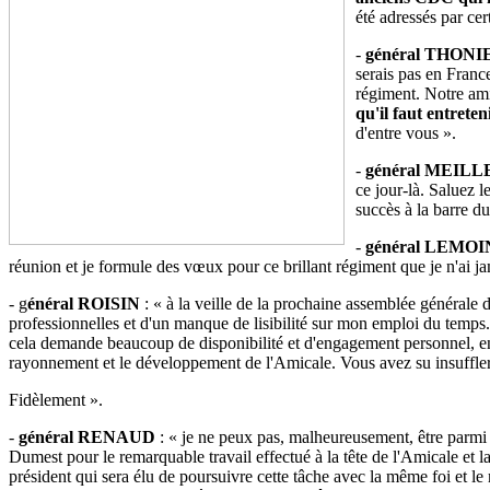
été adressés par cer
-
général THONI
serais pas en Franc
régiment. Notre ami
qu'il faut entreten
d'entre vous ».
-
général MEIL
ce jour-là. Saluez l
succès à la barre d
-
général LEMOI
réunion et je formule des vœux pour ce brillant régiment que je n'ai j
- g
énéral ROISIN
: « à la veille de la prochaine assemblée générale 
professionnelles et d'un manque de lisibilité sur mon emploi du temps. 
cela demande beaucoup de disponibilité et d'engagement personnel, en 
rayonnement et le développement de l'Amicale. Vous avez su insuffler 
Fidèlement ».
-
général RENAUD
: « je ne peux pas, malheureusement, être parmi
Dumest pour le remarquable travail effectué à la tête de l'Amicale et 
président qui sera élu de poursuivre cette tâche avec la même foi et le 