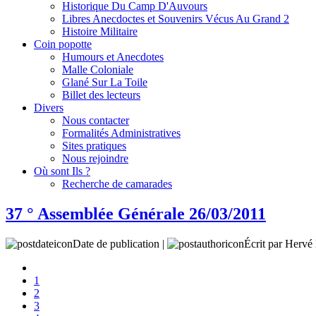
Historique Du Camp D'Auvours
Libres Anecdoctes et Souvenirs Vécus Au Grand 2
Histoire Militaire
Coin popotte
Humours et Anecdotes
Malle Coloniale
Glané Sur La Toile
Billet des lecteurs
Divers
Nous contacter
Formalités Administratives
Sites pratiques
Nous rejoindre
Où sont Ils ?
Recherche de camarades
37 ° Assemblée Générale 26/03/2011
Date de publication |
Écrit par Her
1
2
3