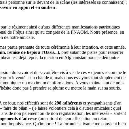
trais personne sur le devant de la scène (les intéressés se connaissent) ;
 savoir en appui et en soutien
!
par le régiment ainsi qu'aux différentes manifestations patriotiques
ional de Fréjus ainsi qu'au congrès de la FNAOM. Notre présence, en
ion de notre amicale.
es partie prenante de toute cérémonie à leur intention, et cette année,
n, remise de képis à l'Oasis...),
bref autant de pistes pour resserrer
flambeau est déjà repris, la mission en Afghanistan nous le démontre
ission du savoir et du savoir être vis à vis de ces « djeun's » comme le
ové ou « inventé l'eau chaude », mais nous essayons tout simplement de
vous communiquer un maximum d'informations. A vous maintenant de nous
n'hésite donc pas à prendre sa plume ou mettre la main sur sa souris.
A ce jour, nos effectifs sont de
298 adhérents
et sympathisants (l'an
faire du bilan » (je laisse volontiers cela à d'autres amicales : quel
 2 ans de non paiement ou de non régularisation, les intéressés « sortent
angements d'adresse
(ou surtout de leur affectation au retour
oue mon impuissance. Qu'importe ! La formule suivante me convient bien