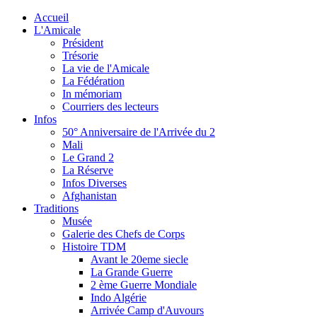
Accueil
L'Amicale
Président
Trésorie
La vie de l'Amicale
La Fédération
In mémoriam
Courriers des lecteurs
Infos
50° Anniversaire de l'Arrivée du 2
Mali
Le Grand 2
La Réserve
Infos Diverses
Afghanistan
Traditions
Musée
Galerie des Chefs de Corps
Histoire TDM
Avant le 20eme siecle
La Grande Guerre
2 ème Guerre Mondiale
Indo Algérie
Arrivée Camp d'Auvours