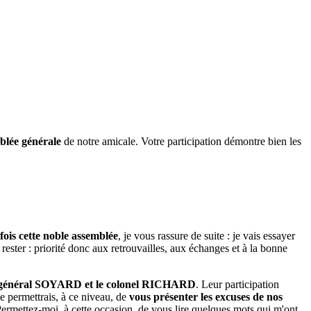
blée générale
de notre amicale. Votre participation démontre bien les
fois cette noble assemblée
, je vous rassure de suite : je vais essayer
 rester : priorité donc aux retrouvailles, aux échanges et à la bonne
 le général SOYARD et le colonel RICHARD
. Leur participation
e permettrais, à ce niveau, de
vous présenter les excuses de nos
Permettez-moi, à cette occasion, de vous lire quelques mots qui m'ont