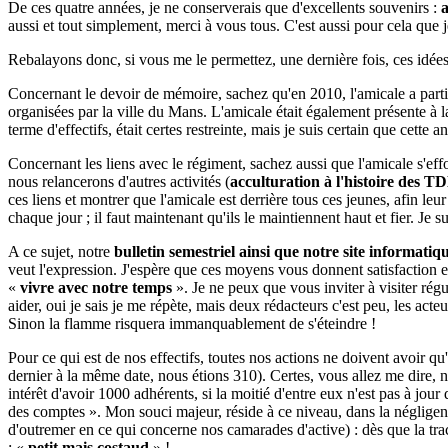
De ces quatre années, je ne conserverais que d'excellents souvenirs :
a
aussi et tout simplement, merci à vous tous. C'est aussi pour cela que 
Rebalayons donc, si vous me le permettez, une dernière fois, ces idées 
Concernant le devoir de mémoire, sachez qu'en 2010, l'amicale a partici
organisées par la ville du Mans. L'amicale était également présente 
terme d'effectifs, était certes restreinte, mais je suis certain que cet
Concernant les liens avec le régiment, sachez aussi que l'amicale s'eff
nous relancerons d'autres activités (
acculturation à l'histoire des TD
ces liens et montrer que l'amicale est derrière tous ces jeunes, afin l
chaque jour ; il faut maintenant qu'ils le maintiennent haut et fier. Je s
A ce sujet, notre
bulletin semestriel ainsi que notre site informatiqu
veut l'expression. J'espère que ces moyens vous donnent satisfaction 
«
vivre avec notre temps
». Je ne peux que vous inviter à visiter ré
aider, oui je sais je me répète, mais deux rédacteurs c'est peu, les ac
Sinon la flamme risquera immanquablement de s'éteindre !
Pour ce qui est de nos effectifs, toutes nos actions ne doivent avoir qu
dernier à la même date, nous étions 310). Certes, vous allez me dire, no
intérêt d'avoir 1000 adhérents, si la moitié d'entre eux n'est pas à jour
des comptes ». Mon souci majeur, réside à ce niveau, dans la néglige
d'outremer en ce qui concerne nos camarades d'active) : dès que la tra
: «
petit mais costaud
» !