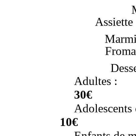
Assiette
Marmit
Fromag
Desse
Ad
30€
Adolescen
10€
Enfants
de