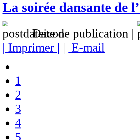
La soirée dansante de l
Date de publication |
| Imprimer |
|
E-mail
1
2
3
4
5