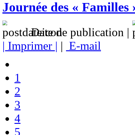
Journée des « Familles
Date de publication |
| Imprimer |
|
E-mail
1
2
3
4
5