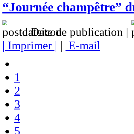
“Journée champêtre” du
Date de publication |
| Imprimer |
|
E-mail
1
2
3
4
5