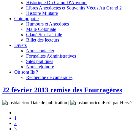
Historique Du Camp D'Auvours
Libres Anecdoctes et Souvenirs Vécus Au Grand 2
Histoire Militaire
Coin popotte
Humours et Anecdotes
Malle Coloniale
Glané Sur La Toile
Billet des lecteurs
Divers
Nous contacter
Formalités Administratives
Sites pratiques
Nous rejoindre
Où sont Ils ?
Recherche de camarades
22 février 2013 remise des Fourragères
Date de publication |
Écrit par Her
1
2
3