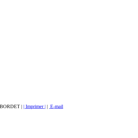
vé BORDET |
| Imprimer |
|
E-mail