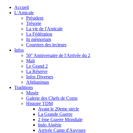
Accueil
L'Amicale
Président
Trésorie
La vie de l'Amicale
La Fédération
In mémoriam
Courriers des lecteurs
Infos
50° Anniversaire de l'Arrivée du 2
Mali
Le Grand 2
La Réserve
Infos Diverses
Afghanistan
Traditions
Musée
Galerie des Chefs de Corps
Histoire TDM
Avant le 20eme siecle
La Grande Guerre
2 ème Guerre Mondiale
Indo Algérie
Arrivée Camp d'Auvours