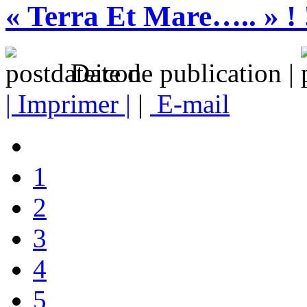
« Terra Et Mare….. » ! !
Date de publication |
| Imprimer |
|
E-mail
1
2
3
4
5