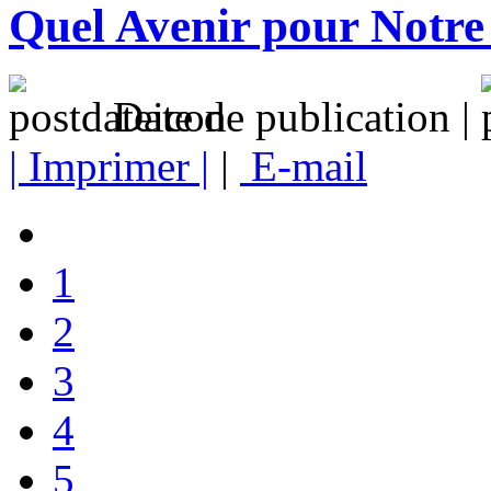
Quel Avenir pour Notr
Date de publication |
| Imprimer |
|
E-mail
1
2
3
4
5