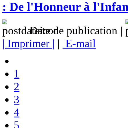
: De l'Honneur à l'Infa
Date de publication |
| Imprimer |
|
E-mail
1
2
3
4
5