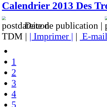
Calendrier 2013 Des Tr
Date de publication |
TDM |
| Imprimer |
|
E-mai
1
2
3
4
5