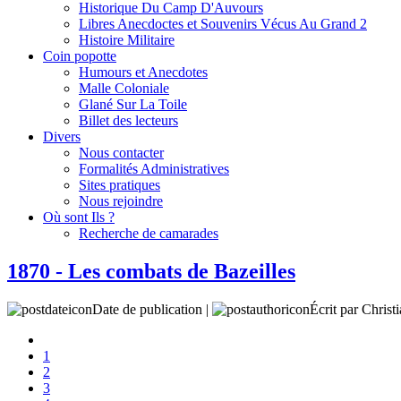
Historique Du Camp D'Auvours
Libres Anecdoctes et Souvenirs Vécus Au Grand 2
Histoire Militaire
Coin popotte
Humours et Anecdotes
Malle Coloniale
Glané Sur La Toile
Billet des lecteurs
Divers
Nous contacter
Formalités Administratives
Sites pratiques
Nous rejoindre
Où sont Ils ?
Recherche de camarades
1870 - Les combats de Bazeilles
Date de publication |
Écrit par Christ
1
2
3