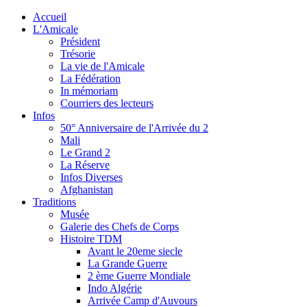
Accueil
L'Amicale
Président
Trésorie
La vie de l'Amicale
La Fédération
In mémoriam
Courriers des lecteurs
Infos
50° Anniversaire de l'Arrivée du 2
Mali
Le Grand 2
La Réserve
Infos Diverses
Afghanistan
Traditions
Musée
Galerie des Chefs de Corps
Histoire TDM
Avant le 20eme siecle
La Grande Guerre
2 ème Guerre Mondiale
Indo Algérie
Arrivée Camp d'Auvours