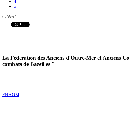
4
5
( 1 Vote )
La Fédération des Anciens d'Outre-Mer et Anciens C
combats de Bazeilles "
FNAOM