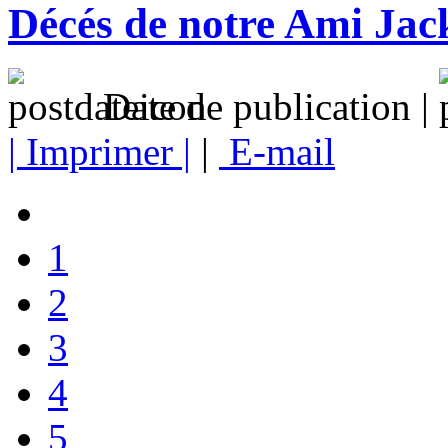
Décés de notre Ami Ja
Date de publication |
| Imprimer |
|
E-mail
1
2
3
4
5