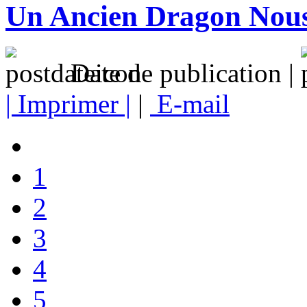
Un Ancien Dragon Nous
Date de publication |
| Imprimer |
|
E-mail
1
2
3
4
5