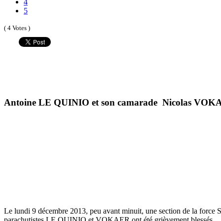
4
5
( 4 Votes )
Antoine LE QUINIO et son camarade Nicolas VO
Le lundi 9 décembre 2013, peu avant minuit, une section de la force S
parachutistes LE QUINIO et VOKAER ont été grièvement blessés.