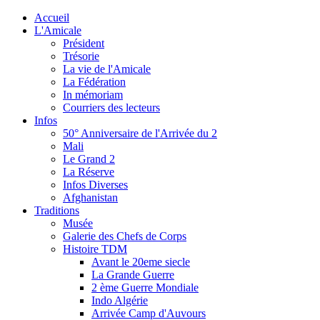
Accueil
L'Amicale
Président
Trésorie
La vie de l'Amicale
La Fédération
In mémoriam
Courriers des lecteurs
Infos
50° Anniversaire de l'Arrivée du 2
Mali
Le Grand 2
La Réserve
Infos Diverses
Afghanistan
Traditions
Musée
Galerie des Chefs de Corps
Histoire TDM
Avant le 20eme siecle
La Grande Guerre
2 ème Guerre Mondiale
Indo Algérie
Arrivée Camp d'Auvours