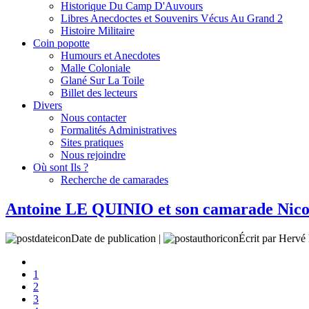
Historique Du Camp D'Auvours
Libres Anecdoctes et Souvenirs Vécus Au Grand 2
Histoire Militaire
Coin popotte
Humours et Anecdotes
Malle Coloniale
Glané Sur La Toile
Billet des lecteurs
Divers
Nous contacter
Formalités Administratives
Sites pratiques
Nous rejoindre
Où sont Ils ?
Recherche de camarades
Antoine LE QUINIO et son camarade N
Date de publication |
Écrit par Her
1
2
3