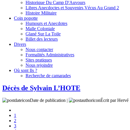
Historique Du Camp D'Auvours
Libres Anecdoctes et Souvenirs Vécus Au Grand 2
Histoire Militaire
Coin popotte
Humours et Anecdotes
Malle Coloniale
Glané Sur La Toile
Billet des lecteurs
Divers
Nous contacter
Formalités Administratives
Sites pratiques
Nous rejoindre
Où sont Ils ?
Recherche de camarades
Décès de Sylvain L’HOTE
Date de publication |
Écrit par Her
1
2
3