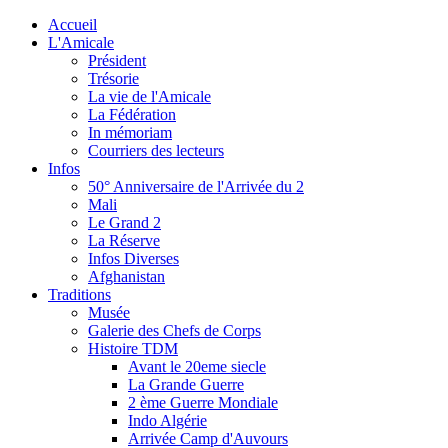
Accueil
L'Amicale
Président
Trésorie
La vie de l'Amicale
La Fédération
In mémoriam
Courriers des lecteurs
Infos
50° Anniversaire de l'Arrivée du 2
Mali
Le Grand 2
La Réserve
Infos Diverses
Afghanistan
Traditions
Musée
Galerie des Chefs de Corps
Histoire TDM
Avant le 20eme siecle
La Grande Guerre
2 ème Guerre Mondiale
Indo Algérie
Arrivée Camp d'Auvours