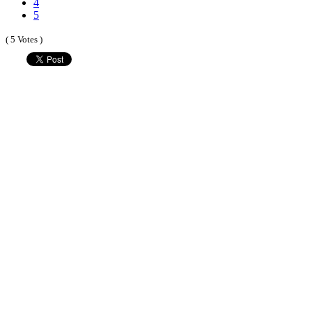
4
5
( 5 Votes )