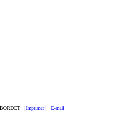
vé BORDET |
| Imprimer |
|
E-mail