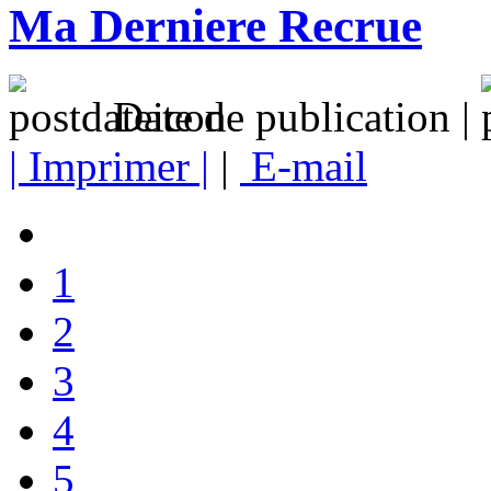
Ma Derniere Recrue
Date de publication |
| Imprimer |
|
E-mail
1
2
3
4
5