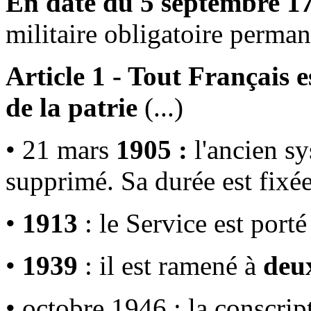
En date du 5 septembre 1
militaire obligatoire perman
Article 1 - Tout Français es
de la patrie
(...)
• 21 mars
1905 :
l'ancien s
supprimé. Sa durée est fixé
•
1913
: le Service est port
•
1939
: il est ramené à
deu
• octobre 1946 : la conscrip