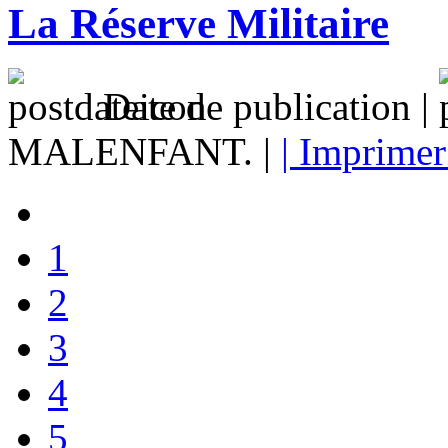
La Réserve Militaire
Date de publication |
MALENFANT. |
| Imprimer
1
2
3
4
5