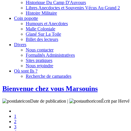
Historique Du Camp D'Auvours
Libres Anecdoctes et Souvenirs Vécus Au Grand 2
Histoire Militaire
Coin popotte
Humours et Anecdotes
Malle Coloniale
Glané Sur La Toile
Billet des lecteurs
Divers
Nous contacter
Formalités Administratives
Sites pratiques
Nous rejoindre
Où sont Ils ?
Recherche de camarades
Bienvenue chez vous Marsouins
Date de publication |
Écrit par Her
1
2
3