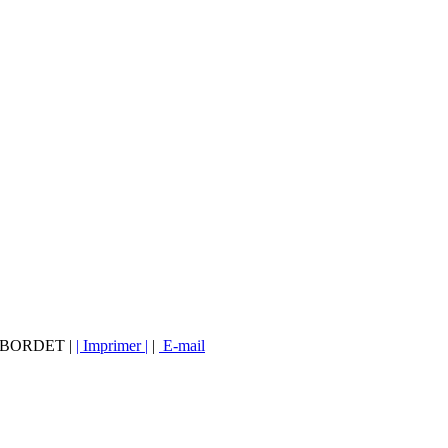
vé BORDET |
| Imprimer |
|
E-mail