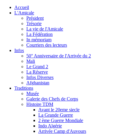
Accueil
L'Amicale
Président
Trésorie
La vie de l'Amicale
La Fédération
In mémoriam
Courriers des lecteurs
Infos
50° Anniversaire de l'Arrivée du 2
Mali
Le Grand 2
La Réserve
Infos Diverses
Afghanistan
Traditions
Musée
Galerie des Chefs de Corps
Histoire TDM
Avant le 20eme siecle
La Grande Guerre
2 ème Guerre Mondiale
Indo Algérie
Arrivée Camp d'Auvours