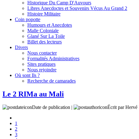
Historique Du Camp D'Auvours
Libres Anecdoctes et Souvenirs Vécus Au Grand 2
Histoire Militaire
Coin popotte
Humours et Anecdotes
Malle Coloniale
Glané Sur La Toile
Billet des lecteurs
Divers
Nous contacter
Formalités Administratives
Sites pratiques
Nous rejoindre
Où sont Ils ?
Recherche de camarades
Le 2 RIMa au Mali
Date de publication |
Écrit par Her
1
2
3