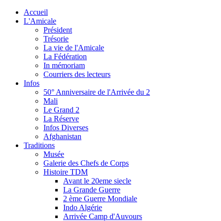
Accueil
L'Amicale
Président
Trésorie
La vie de l'Amicale
La Fédération
In mémoriam
Courriers des lecteurs
Infos
50° Anniversaire de l'Arrivée du 2
Mali
Le Grand 2
La Réserve
Infos Diverses
Afghanistan
Traditions
Musée
Galerie des Chefs de Corps
Histoire TDM
Avant le 20eme siecle
La Grande Guerre
2 ème Guerre Mondiale
Indo Algérie
Arrivée Camp d'Auvours