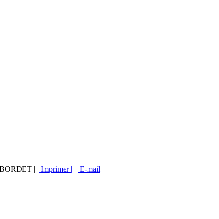
vé BORDET |
| Imprimer |
|
E-mail