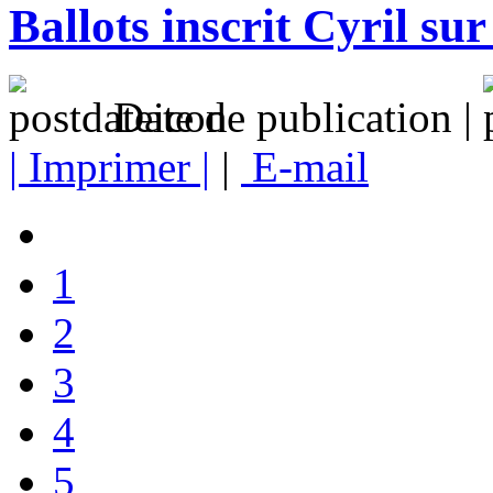
Ballots inscrit Cyril 
Date de publication |
| Imprimer |
|
E-mail
1
2
3
4
5