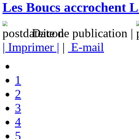
Les Boucs accrochent L
Date de publication |
| Imprimer |
|
E-mail
1
2
3
4
5