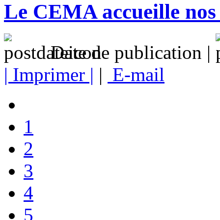
Le CEMA accueille nos 
Date de publication |
| Imprimer |
|
E-mail
1
2
3
4
5