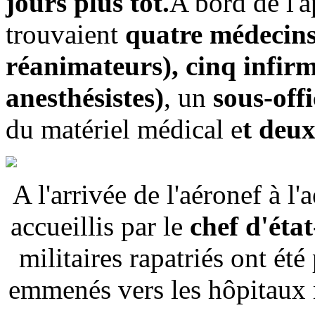
jours plus tôt.
A bord de l'a
trouvaient
quatre médecins
réanimateurs), cinq infirm
anesthésistes)
, un
sous-offi
du matériel médical e
t deux
A l'arrivée de l'aéronef à l'
accueillis par le
chef d'état
militaires rapatriés ont ét
emmenés vers les hôpitaux m