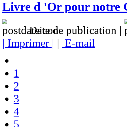
Livre d 'Or pour notre 
Date de publication |
| Imprimer |
|
E-mail
1
2
3
4
5