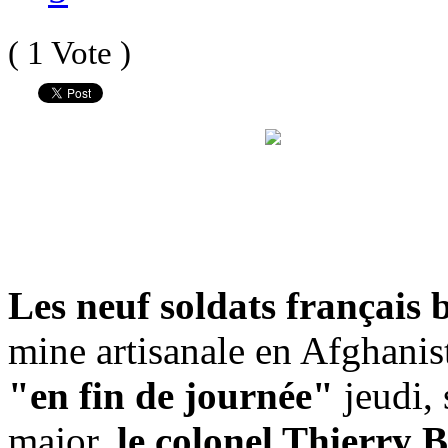
( 1 Vote )
Les neuf soldats français 
mine artisanale en Afghanist
"en fin de journée"
jeudi, 
major,
le colonel Thierry 