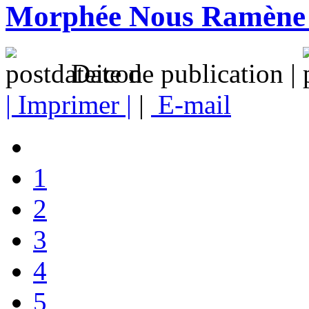
Morphée Nous Ramène 
Date de publication |
| Imprimer |
|
E-mail
1
2
3
4
5