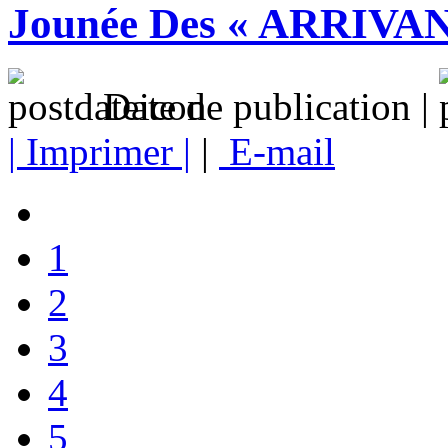
Jounée Des « ARRIVAN
Date de publication |
| Imprimer |
|
E-mail
1
2
3
4
5