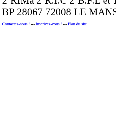
2ºRIMa 2ºR.I.C 2ºB.F.L et
BP 28067 72008 LE MANS
Contactez-nous !
---
Inscrivez-vous !
---
Plan du site