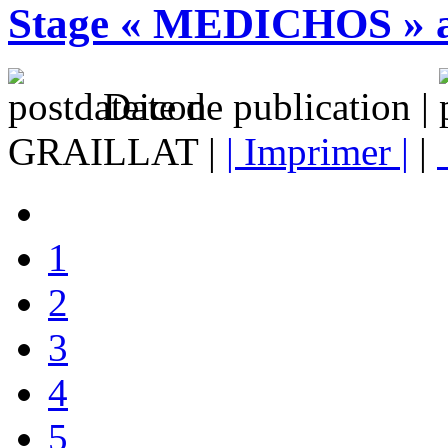
Stage « MEDICHOS » 
Date de publication |
GRAILLAT |
| Imprimer |
|
1
2
3
4
5