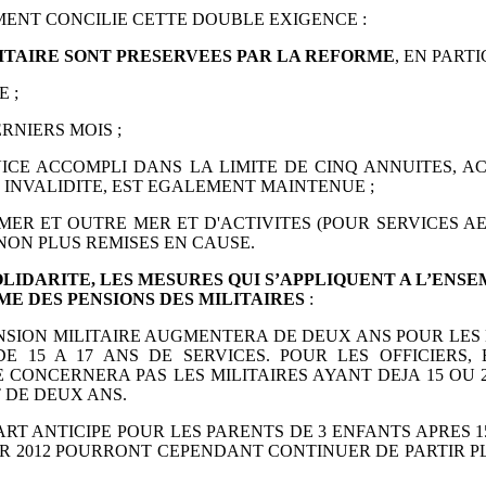
MENT CONCILIE CETTE
DOUBLE EXIGENCE :
LITAIRE SONT
PRESERVEES PAR LA REFORME
, EN PARTI
 ;
RNIERS MOIS ;
VICE ACCOMPLI
DANS LA LIMITE DE CINQ ANNUITES, A
INVALIDITE, EST EGALEMENT MAINTENUE ;
A MER ET OUTRE
MER ET D'ACTIVITES (POUR SERVICES A
NON PLUS REMISES EN CAUSE.
OLIDARITE, LES
MESURES QUI S’APPLIQUENT A L’ENS
IME DES
PENSIONS DES MILITAIRES
:
NSION MILITAIRE
AUGMENTERA DE DEUX ANS POUR LES 
 DE
15 A 17 ANS DE SERVICES. POUR LES OFFICIERS,
E
CONCERNERA PAS LES MILITAIRES AYANT DEJA 15 OU 
 DE DEUX ANS.
PART ANTICIPE POUR
LES PARENTS DE 3 ENFANTS APRES 15
IER 2012 POURRONT CEPENDANT
CONTINUER DE PARTIR PL