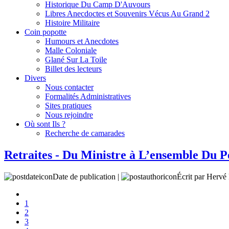
Historique Du Camp D'Auvours
Libres Anecdoctes et Souvenirs Vécus Au Grand 2
Histoire Militaire
Coin popotte
Humours et Anecdotes
Malle Coloniale
Glané Sur La Toile
Billet des lecteurs
Divers
Nous contacter
Formalités Administratives
Sites pratiques
Nous rejoindre
Où sont Ils ?
Recherche de camarades
Retraites - Du Ministre à L’ensemble Du P
Date de publication |
Écrit par Her
1
2
3