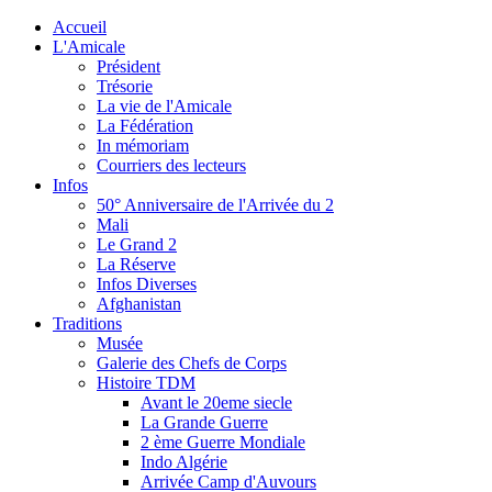
Accueil
L'Amicale
Président
Trésorie
La vie de l'Amicale
La Fédération
In mémoriam
Courriers des lecteurs
Infos
50° Anniversaire de l'Arrivée du 2
Mali
Le Grand 2
La Réserve
Infos Diverses
Afghanistan
Traditions
Musée
Galerie des Chefs de Corps
Histoire TDM
Avant le 20eme siecle
La Grande Guerre
2 ème Guerre Mondiale
Indo Algérie
Arrivée Camp d'Auvours