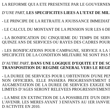
LA REFORME QUI A ETE PRESENTEE PAR LE GOUVERNE
D’UNE PART
,
LES SPECIFICITES LIEES A L’ETAT DE MI
- LE PRINCIPE DE LA RETRAITE A JOUISSANCE IMMEDIATE
- LE CALCUL DU MONTANT DE LA PENSION SUR LES 6 DE
- LA BONIFICATION DU CINQUIEME DU TEMPS DE SER
QUINZE ANS DE SERVICES OU RAYES DES
CADRES POUR 
- LES BONIFICATIONS POUR CAMPAGNE, SERVICE A L
SPECIFICITE DE LA CONDITION MILITAIRE
NE SONT PAS 
D’AUTRE PART
,
DANS UNE LOGIQUE D’EQUITE ET DE S
TRANSPOSITION DU REGIME GENERAL VERS LE REG
- LA DUREE DE SERVICES POUR L'OBTENTION D'UNE PE
NON OFFICIERS, ELLE PASSERA PROGRESSIVEMENT
AUGMENTATION DE LA DUREE DE SERVICES EXIGEE N
LIMITES D’AGES SERONT RELEVEES
PROGRESSIVEMENT
- LA MISE EN EXTINCTION DE LA POSSIBILITE D'UN DE
L'AVENIR.
LES MERES AYANT 3 ENFANTS AU 1ER JANV
D ACTIVITE EN 2010.