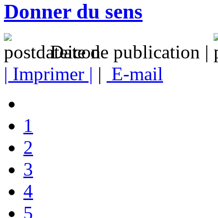
Donner du sens
Date de publication |
| Imprimer |
|
E-mail
1
2
3
4
5