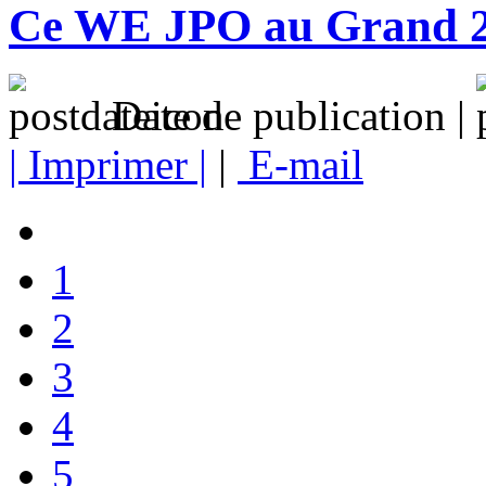
Ce WE JPO au Grand 
Date de publication |
| Imprimer |
|
E-mail
1
2
3
4
5