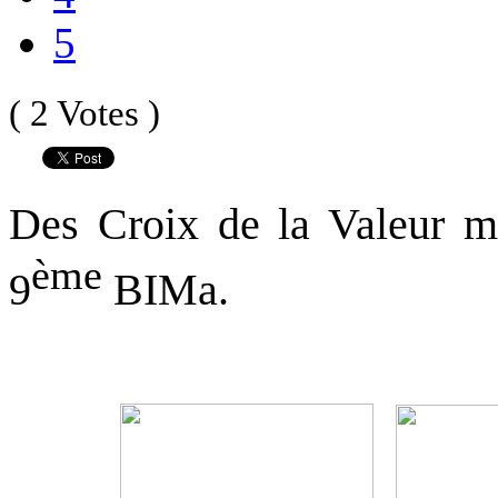
5
( 2 Votes )
Des Croix de la Valeur mil
ème
9
BIMa.