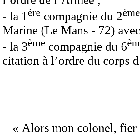
ère
ème
- la 1
compagnie du 2
Marine (Le Mans - 72) avec 
ème
èm
- la 3
compagnie du 6
citation à l’ordre du corps 
« Alors mon colonel, fier