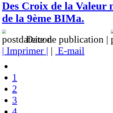
Des Croix de la Valeur m
de la 9ème BIMa.
Date de publication |
| Imprimer |
|
E-mail
1
2
3
4