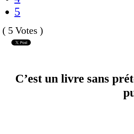
5
( 5 Votes )
C’est un livre sans pré
pu