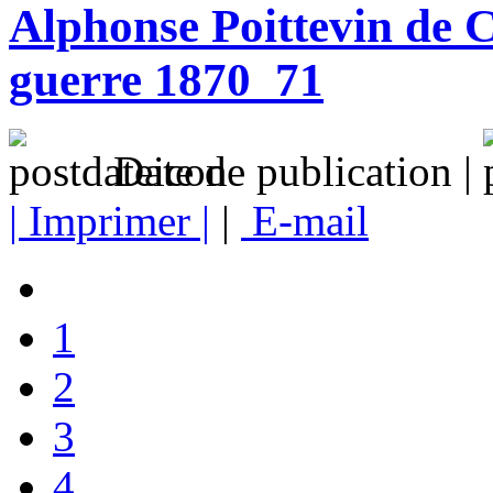
Alphonse Poittevin de C
guerre 1870_71
Date de publication |
| Imprimer |
|
E-mail
1
2
3
4