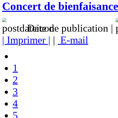
Concert de bienfaisance
Date de publication |
| Imprimer |
|
E-mail
1
2
3
4
5