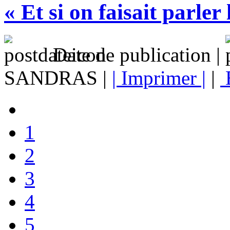
« Et si on faisait parler
Date de publication |
SANDRAS |
| Imprimer |
|
1
2
3
4
5