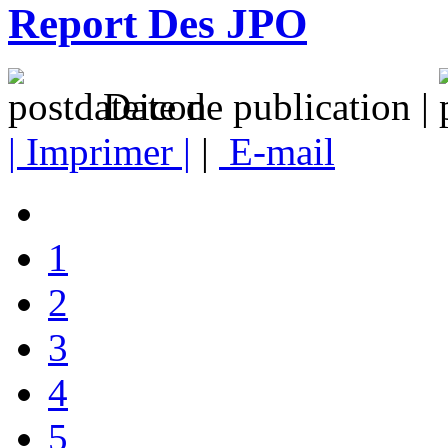
Report Des JPO
Date de publication |
| Imprimer |
|
E-mail
1
2
3
4
5