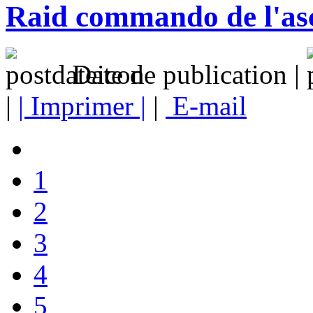
Raid commando de l'as
Date de publication |
|
| Imprimer |
|
E-mail
1
2
3
4
5